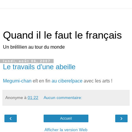
Quand il le faut le français
Un bréſilien au tour du monde
lundi, août 06, 2007
Le travails d’une abeille
M
egumi‐chan
eſt en fin
au cibereſpace
avec ſes arts !
Anonyme
à
01:22
Aucun commentaire:
‹
›
Accueil
Afficher la version Web